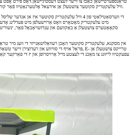
וויל עלעקטריק סקוטער צושטעלן אַן אידעאל אָלטערנאַטיוו פֿאַר קורץ-ווייַטקייט קאַמיוט.זיי קענען לייכט נאַוויגירן ענג גאסן, פאָרשלאָגן אַ פאַסטער און מער עפעקטיוו אָפּציע, ספּעציעל אין דענסלי פּאַפּיאַלייטאַד שטעט.
די ווערסאַטילאַטי פון 4 וויל עלעקטריק סקוטער איז א
מיט עלעקטריק מאָטאָרס וואָס אַרוישעלפן מיט פּעדלינג אָדער ק
סקאָאָטערס צושטעלן אַ באַקוועם און ענדזשויאַבאַל פאָר, ינשורינג
אין מסקנא, עלעקטריק סקוטער האָבן רעוואַלושאַנייזד די וועג מיר טראַכטן 
עפעקטיוו לייזונג צו מאַכנ די לעצטע מייל אַרויסרופן און יז די פאַרקער קאַ