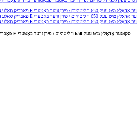
פאַבריק סאַלע הויך ספּיד שנעל מאָביליטי עלעקטריק 4 וויל מאָביליטי עלעקטריק E סקוטער אַדאַלץ מיט עעק 650 וו ליטהיום / פירן זויער באַטערי